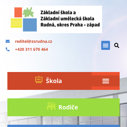
reditel@zsrudna.cz
+420 311 670 464
Škola
Rodiče