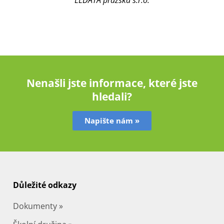
ELDATA pražská s.r.o.
Nenašli jste informace, které jste
hledali?
Napište nám »
Důležité odkazy
Dokumenty »