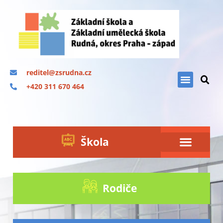
reditel@zsrudna.cz
+420 311 670 464
Škola
Rodiče