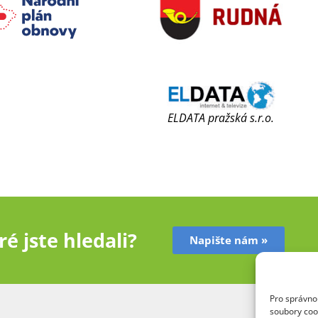
ELDATA pražská s.r.o.
é jste hledali?
Napište nám »
Pro správnou
soubory coo