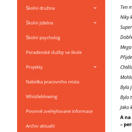
Ten m
Školní družina
Niky 
Školní jídelna
Super 
Dobře
Školní psycholog
Mega 
Poradenské služby ve škole
Přijd
Projekty
Chtěl
Mohla
Nabídka pracovního místa
Byla 
Whistleblowing
Bylo 
Jako 
Povinně zveřejňované informace
A na
– pe
Archiv aktualit