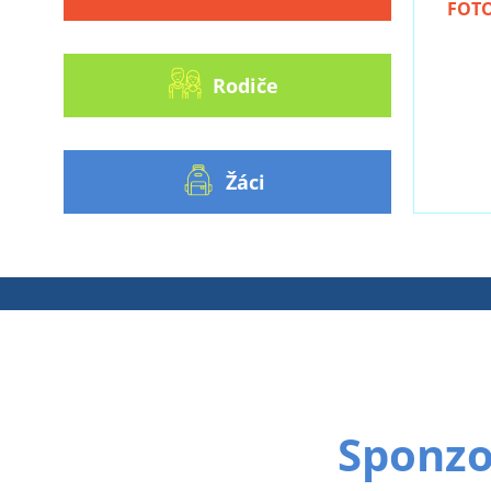
FOT
Rodiče
Žáci
Sponzoř