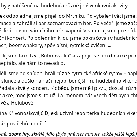
 byly natěšené na hudební a různé jiné venkovní aktivity.
ek odpoledne jsme přijeli do Mrtníku. Po vybalení věcí jsme s
mace a zahráli si pár seznamovacím her. Po večeři jsme zač
lili si role do vánočního překvapení. V sobotu jsme po snídan
ní koncert. Po poledním klidu jsme pokračovali v hudebních 
ch, boomwhakery, zpěv písní, rytmická cvičení….
ili jsme také tzv. „Bubnovačku“ a zapojili se tím do akce pr
nepřálo, ale nám to nevadilo.
ěli jsme po snídani hráli různé rytmické africké rytmy – n
o slunce a došlo na naši nejoblíbenější hru hudebního víken
ádala skvělý koncert. K obědu jsme měli pizzu, dostali růz
 akce, moc jsme si to užili a jménem nás všech dětí bych ch
ové a Holubové.
ína Křivonosková,6.D, exkluzivní reportérka hudebních vík
ár postřehů od dětí:
é, dobré hry, skvělé jídlo (bylo jiné než minule, takže ještě lepší