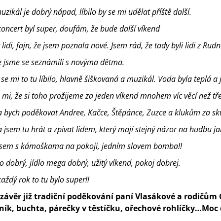
uzikál je dobrý nápad, líbilo by se mi udělat příště další.
koncert byl super, doufám, že bude další víkend
lidi, fajn, že jsem poznala nové. Jsem rád, že tady byli lidi z Rud
 jsme se seznámili s novýma dětma.
se mi to tu líbilo, hlavně šiškovaná a muzikál. Voda byla teplá a
e mi, že si toho prožijeme za jeden víkend mnohem víc věcí než tř
a bych poděkovat Andree, Kačce, Štěpánce, Zuzce a klukům za skv
 jsem tu hrát a zpívat lidem, který mají stejný názor na hudbu ja
jsem s kámoškama na pokoji, jedním slovem bomba!!
to dobrý, jídlo mega dobrý, užitý víkend, pokoj dobrej.
každý rok to tu bylo super!!
 závěr již tradiční poděkování paní Vlasákové a rodičům
rník, buchta, párečky v těstíčku, ořechové rohlíčky…Moc