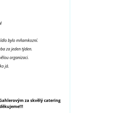
né
 jídlo bylo mňamkozní.
eba za jeden týden.
ělou organizaci.
ko já.
 Gahlerovým za skvělý catering
 děkujeme!!!