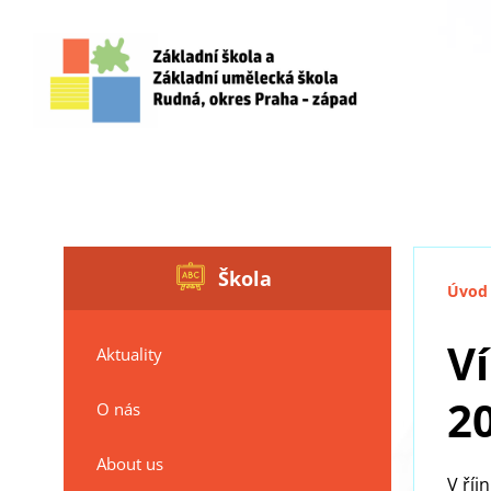
Škola
Úvod
Ví
Aktuality
2
O nás
About us
V říj