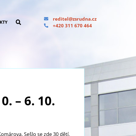
reditel@zsrudna.cz
KTY
+420 311 670 464
. – 6. 10.
Komárova. Sešlo se zde 30 dětí,