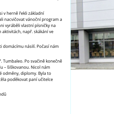
i v herně řekli základní
ali nacvičovat vánoční program a
i vyráběli vlastní písničky na
aktivitách, např. skákání ve
oti domácímu násilí. Počasí nám
apř. Tumbaleo. Po svačině konečně
du – šiškovanou. Nicol nám
né odměny, diplomy. Byla to
těla poděkovat paní učitelce
endů
)