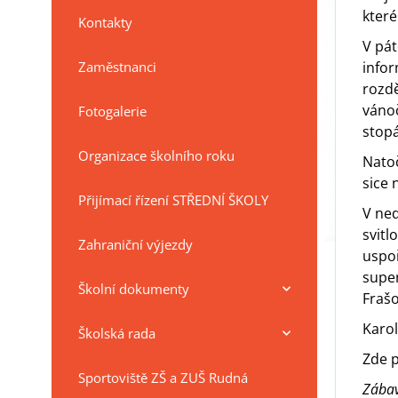
které
Kontakty
V pát
Zaměstnanci
infor
rozdě
vánoč
Fotogalerie
stopá
Organizace školního roku
Natoč
sice 
Přijímací řízení STŘEDNÍ ŠKOLY
V ned
svitl
Zahraniční výjezdy
uspoř
super
Školní dokumenty
Fraš
Karol
Školská rada
Zde p
Sportoviště ZŠ a ZUŠ Rudná
Zábavn