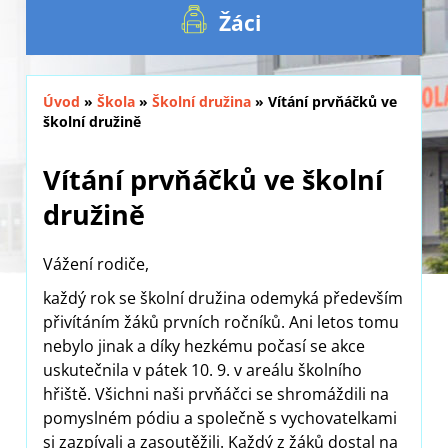
Žáci
Úvod
»
Škola
»
Školní družina
»
Vítání prvňáčků ve
školní družině
Vítání prvňáčků ve školní
družině
Vážení rodiče,
každý rok se školní družina odemyká především
přivítáním žáků prvních ročníků. Ani letos tomu
nebylo jinak a díky hezkému počasí se akce
uskutečnila v pátek 10. 9. v areálu školního
hřiště. Všichni naši prvňáčci se shromáždili na
pomyslném pódiu a společně s vychovatelkami
si zazpívali a zasoutěžili. Každý z žáků dostal na