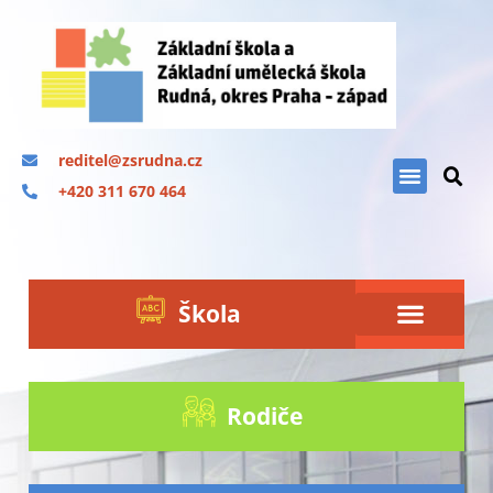
reditel@zsrudna.cz
+420 311 670 464
Škola
Rodiče