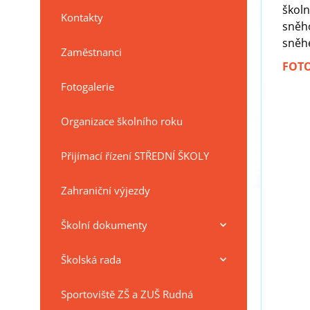
školn
Kontakty
sněho
sněhe
Zaměstnanci
FOT
Fotogalerie
Organizace školního roku
Přijímací řízení STŘEDNÍ ŠKOLY
Zahraniční výjezdy
Školní dokumenty
Školská rada
Sportoviště ZŠ a ZUŠ Rudná