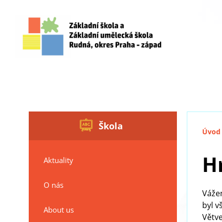
Škola
Úvod
H
Aktuality
O nás
Vážen
byl v
About us
Větve