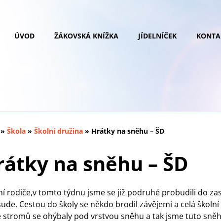
ÚVOD
ŽÁKOVSKÁ KNÍŽKA
JÍDELNÍČEK
KONTA
»
Škola
»
Školní družina
»
Hrátky na sněhu – ŠD
rátky na sněhu – ŠD
í rodiče,v tomto týdnu jsme se již podruhé probudili do z
šude. Cestou do školy se někdo brodil závějemi a celá školn
 stromů se ohýbaly pod vrstvou sněhu a tak jsme tuto sně