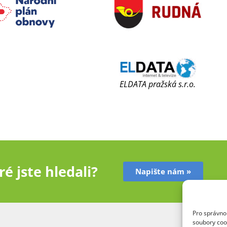
ELDATA pražská s.r.o.
é jste hledali?
Napište nám »
Pro správnou
soubory coo