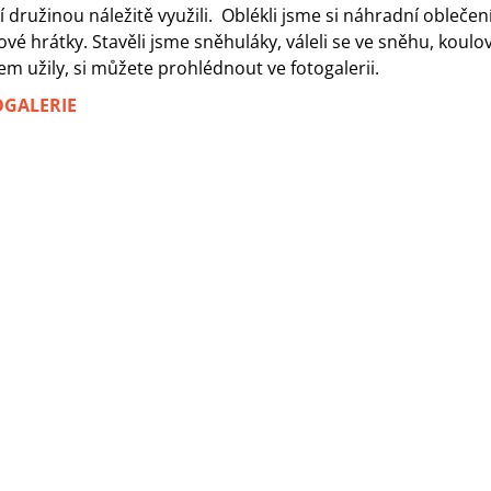
í družinou náležitě využili. Oblékli jsme si náhradní oblečen
vé hrátky. Stavěli jsme sněhuláky, váleli se ve sněhu, koulova
m užily, si můžete prohlédnout ve fotogalerii.
OGALERIE