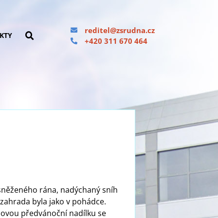
reditel@zsrudna.cz
KTY
+420 311 670 464
asněženého rána, nadýchaný sníh
í zahrada byla jako v pohádce.
hovou předvánoční nadílku se