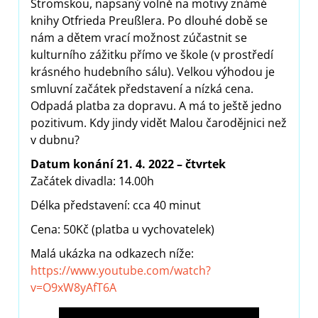
Štromskou, napsaný volně na motivy známé
knihy Otfrieda Preußlera. Po dlouhé době se
nám a dětem vrací možnost zúčastnit se
kulturního zážitku přímo ve škole (v prostředí
krásného hudebního sálu). Velkou výhodou je
smluvní začátek představení a nízká cena.
Odpadá platba za dopravu. A má to ještě jedno
pozitivum. Kdy jindy vidět Malou čarodějnici než
v dubnu?
Datum konání 21. 4. 2022 – čtvrtek
Začátek divadla: 14.00h
Délka představení: cca 40 minut
Cena: 50Kč (platba u vychovatelek)
Malá ukázka na odkazech níže:
https://www.youtube.com/watch?
v=O9xW8yAfT6A