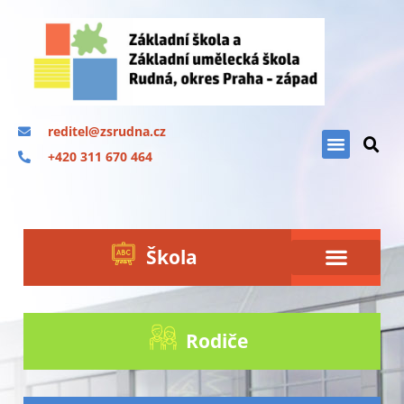
reditel@zsrudna.cz
+420 311 670 464
Škola
Rodiče