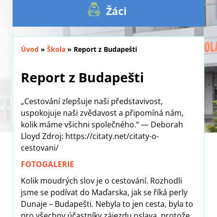
Žáci
Úvod
»
Škola
»
Report z Budapešti
Report z Budapešti
„Cestování zlepšuje naši představivost,
uspokojuje naši zvědavost a připomíná nám,
kolik máme všichni společného.“ — Deborah
Lloyd Zdroj: https://citaty.net/citaty-o-
cestovani/
FOTOGALERIE
Kolik moudrých slov je o cestování. Rozhodli
jsme se podívat do Maďarska, jak se říká perly
Dunaje – Budapešti. Nebyla to jen cesta, byla to
pro všechny účastníky zájezdu oslava, protože