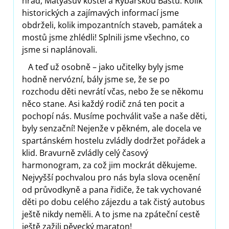
hrad, Matyášův kostel a Rybářskou Baštu. Kolik
historických a zajímavých informací jsme
obdrželi, kolik impozantních staveb, památek a
mostů jsme zhlédli! Splnili jsme všechno, co
jsme si naplánovali.
A teď už osobně – jako učitelky byly jsme
hodně nervózní, bály jsme se, že se po
rozchodu děti nevrátí včas, nebo že se někomu
něco stane. Asi každý rodič zná ten pocit a
pochopí nás. Musíme pochválit vaše a naše děti,
byly senzační! Nejenže v pěkném, ale docela ve
spartánském hostelu zvládly dodržet pořádek a
klid. Bravurně zvládly celý časový
harmonogram, za což jim mockrát děkujeme.
Nejvyšší pochvalou pro nás byla slova ocenění
od průvodkyně a pana řidiče, že tak vychované
děti po dobu celého zájezdu a tak čistý autobus
ještě nikdy neměli. A to jsme na zpáteční cestě
ještě zažili pěvecký maraton!