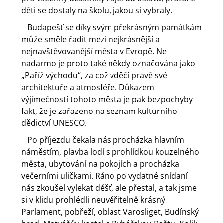
děti se dostaly na školu, jakou si vybraly.
Budapešť se díky svým překrásným památkám
může směle řadit mezi nejkrásnější a
nejnavštěvovanější města v Evropě. Ne
nadarmo je proto také někdy označována jako
„Paříž východu“, za což vděčí pravě své
architektuře a atmosféře. Důkazem
výjimečností tohoto města je pak bezpochyby
fakt, že je zařazeno na seznam kulturního
dědictví UNESCO.
Po příjezdu čekala nás procházka hlavním
náměstím, plavba lodí s prohlídkou kouzelného
města, ubytování na pokojích a procházka
večerními uličkami. Ráno po vydatné snídaní
nás zkoušel vylekat déšť, ale přestal, a tak jsme
si v klidu prohlédli neuvěřitelně krásný
Parlament, pobřeží, oblast Varosliget, Budínský