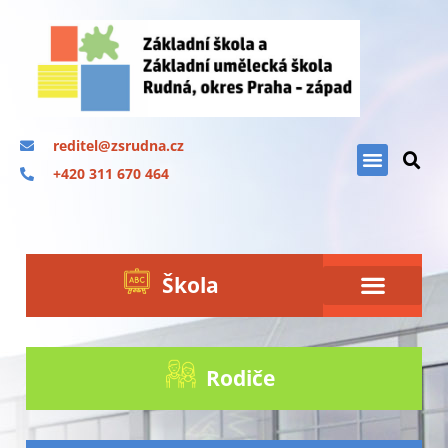
reditel@zsrudna.cz
+420 311 670 464
Škola
Rodiče