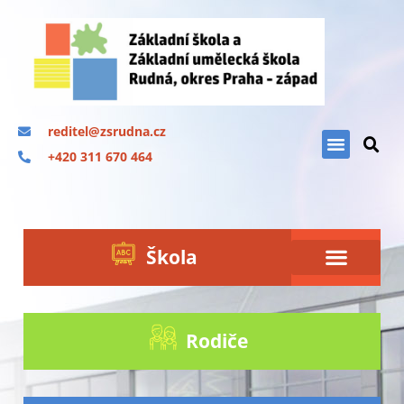
reditel@zsrudna.cz
+420 311 670 464
Škola
Rodiče