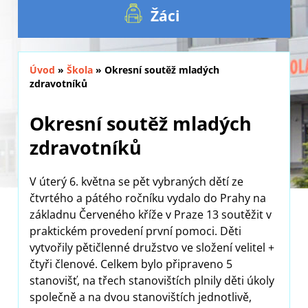
Žáci
Úvod
»
Škola
»
Okresní soutěž mladých
zdravotníků
Okresní soutěž mladých
zdravotníků
V úterý 6. května se pět vybraných dětí ze
čtvrtého a pátého ročníku vydalo do Prahy na
základnu Červeného kříže v Praze 13 soutěžit v
praktickém provedení první pomoci. Děti
vytvořily pětičlenné družstvo ve složení velitel +
čtyři členové. Celkem bylo připraveno 5
stanovišť, na třech stanovištích plnily děti úkoly
společně a na dvou stanovištích jednotlivě,