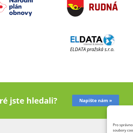
ELDATA pražská s.r.o.
é jste hledali?
Napište nám »
Pro správnou
soubory coo