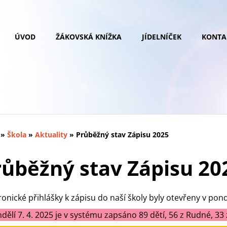
ÚVOD
ŽÁKOVSKÁ KNÍŽKA
JÍDELNÍČEK
KONTA
»
Škola
»
Aktuality
»
Průběžný stav Zápisu 2025
růběžný stav Zápisu 20
ronické přihlášky k zápisu do naší školy byly otevřeny v pond
dělí 7. 4. 2025 je v systému zapsáno 89 dětí, 56 z Rudné, 33 z