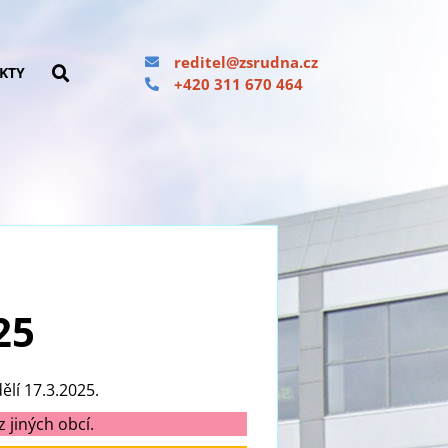
reditel@zsrudna.cz
KTY
+420 311 670 464
25
ělí 17.3.2025.
 jiných obcí.