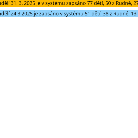
dělí 31. 3. 2025 je v systému zapsáno 77 dětí, 50 z Rudné, 27
dělí 24.3.2025 je zapsáno v systému 51 dětí, 38 z Rudné, 13 z