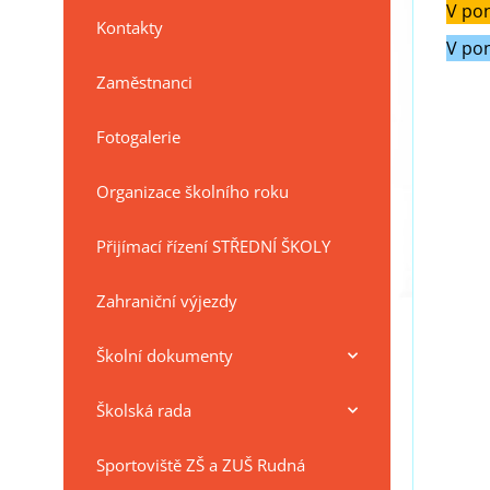
V pon
Kontakty
V pon
Zaměstnanci
Fotogalerie
Organizace školního roku
Přijímací řízení STŘEDNÍ ŠKOLY
Zahraniční výjezdy
Školní dokumenty
Školská rada
Sportoviště ZŠ a ZUŠ Rudná