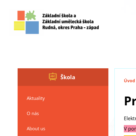
Škola
Úvod
P
Aktuality
O nás
Elekt
About us
V pon