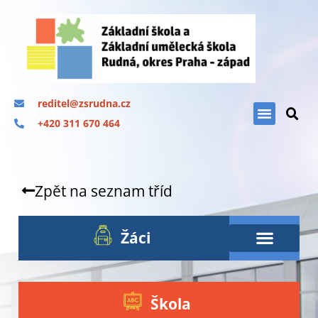
reditel@zsrudna.cz
+420 311 670 464
Zpět na seznam tříd
Žáci
Škola