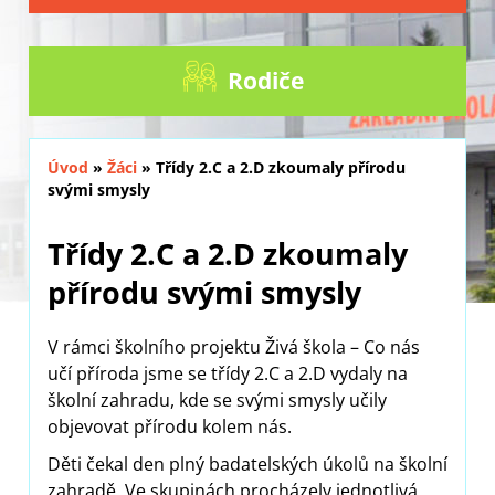
Rodiče
Úvod
»
Žáci
»
Třídy 2.C a 2.D zkoumaly přírodu
svými smysly
Třídy 2.C a 2.D zkoumaly
přírodu svými smysly
V rámci školního projektu Živá škola – Co nás
učí příroda jsme se třídy 2.C a 2.D vydaly na
školní zahradu, kde se svými smysly učily
objevovat přírodu kolem nás.
Děti čekal den plný badatelských úkolů na školní
zahradě. Ve skupinách procházely jednotlivá