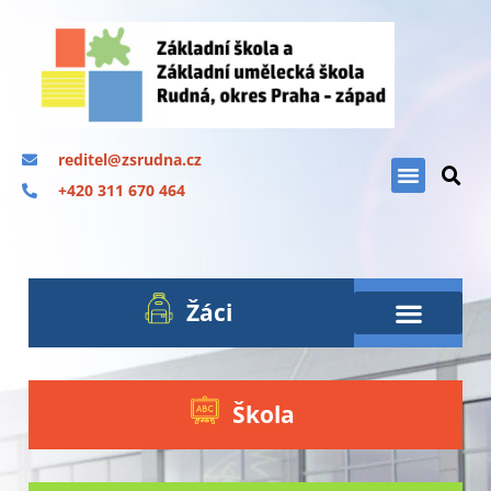
reditel@zsrudna.cz
+420 311 670 464
Žáci
Škola