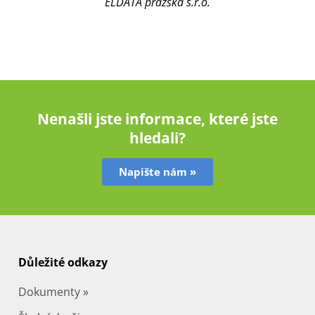
ELDATA pražská s.r.o.
Nenašli jste informace, které jste
hledali?
Napište nám »
Důležité odkazy
Dokumenty »