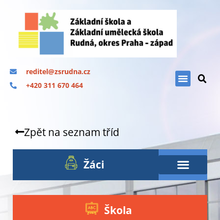
reditel@zsrudna.cz
+420 311 670 464
Zpět na seznam tříd
Žáci
Škola