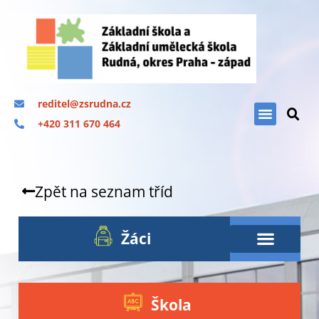
reditel@zsrudna.cz
+420 311 670 464
Zpět na seznam tříd
Žáci
Škola